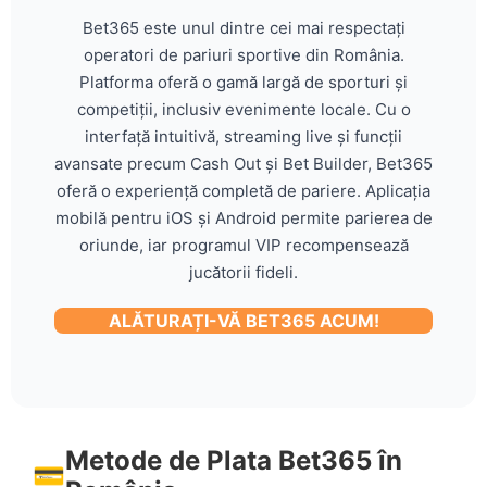
Bet365 este unul dintre cei mai respectați
operatori de pariuri sportive din România.
Platforma oferă o gamă largă de sporturi și
competiții, inclusiv evenimente locale. Cu o
interfață intuitivă, streaming live și funcții
avansate precum Cash Out și Bet Builder, Bet365
oferă o experiență completă de pariere. Aplicația
mobilă pentru iOS și Android permite parierea de
oriunde, iar programul VIP recompensează
jucătorii fideli.
ALĂTURAȚI-VĂ BET365 ACUM!
Metode de Plata Bet365 în
💳