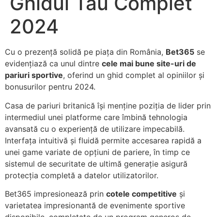
Ghidul Tău Complet
2024
Cu o prezență solidă pe piața din România,
Bet365
se
evidențiază ca unul dintre
cele mai bune site-uri de
pariuri sportive
, oferind un ghid complet al opiniilor și
bonusurilor pentru 2024.
Casa de pariuri britanică își menține poziția de lider prin
intermediul unei platforme care îmbină tehnologia
avansată cu o experiență de utilizare impecabilă.
Interfața intuitivă și fluidă permite accesarea rapidă a
unei game variate de opțiuni de pariere, în timp ce
sistemul de securitate de ultimă generație asigură
protecția completă a datelor utilizatorilor.
Bet365 impresionează prin
cotele competitive
și
varietatea impresionantă de evenimente sportive