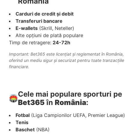
România
Carduri de credit și debit
Transferuri bancare
E-wallets
(Skrill, Neteller)
Alte opțiuni de plată populare
Timp de retragere:
24-72h
Important: Bet365 este licențiat și reglementat în România,
oferind un mediu sigur și securizat pentru toate tranzacțiile
financiare.
Cele mai populare sporturi pe
🏟️
Bet365
în
România
:
Fotbal
(Liga Campionilor UEFA, Premier League)
Tenis
Baschet
(NBA)