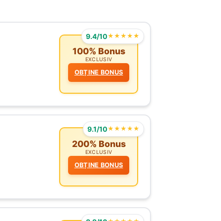
9.4/10
★★★★★
100% Bonus
EXCLUSIV
OBȚINE BONUS
9.1/10
★★★★★
200% Bonus
EXCLUSIV
e
OBȚINE BONUS