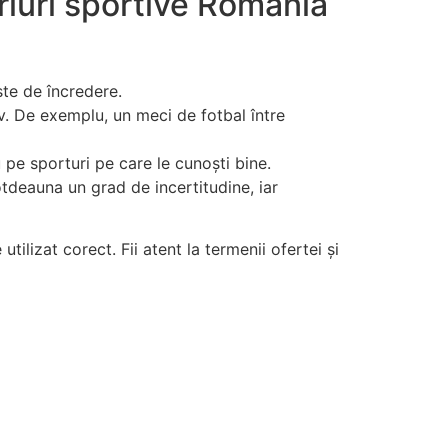
riuri sportive România
este de încredere.
v. De exemplu, un meci de fotbal între
 pe sporturi pe care le cunoști bine.
totdeauna un grad de incertitudine, iar
ilizat corect. Fii atent la termenii ofertei și