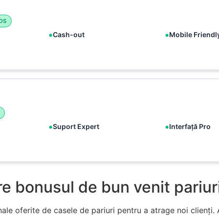
OS
Cash-out
Mobile Friendl
Suport Expert
Interfață Pro
pre bonusul de bun venit pariu
le oferite de casele de pariuri pentru a atrage noi clienți.