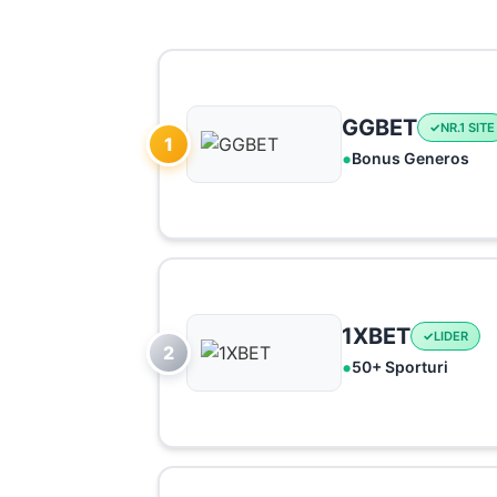
GGBET
NR.1 SITE
1
Bonus Generos
1XBET
LIDER
2
50+ Sporturi