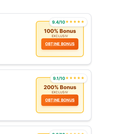
9.4/10
★★★★★
100% Bonus
EXCLUSIV
OBȚINE BONUS
9.1/10
★★★★★
200% Bonus
EXCLUSIV
e
OBȚINE BONUS