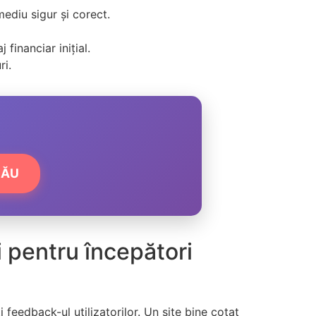
ediu sigur și corect.
financiar inițial.
ri.
MĂU
i pentru începători
 feedback-ul utilizatorilor. Un site bine cotat