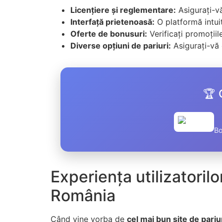
Licențiere și reglementare:
Asigurați-vă
Interfață prietenoasă:
O platformă intuit
Oferte de bonusuri:
Verificați promoțiile
Diverse opțiuni de pariuri:
Asigurați-vă c
🏆 
Bo
Experiența utilizatoril
România
Când vine vorba de
cel mai bun site de pari