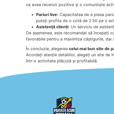
va avea recenzii pozitive și o comunitate act
Pariuri live:
Capacitatea de a plasa pariu
puteți profita de o cotă de 2.50 pe o ech
Asistență clienți:
Un serviciu de asistenț
De asemenea, este recomandat să începeți cu su
favorabile pentru a maximiza câștigurile, dar n
În concluzie, alegerea
celui mai bun site de 
Acordați atenție detaliilor, alegeți un site de 
într-o activitate plăcută și profitabilă.
de