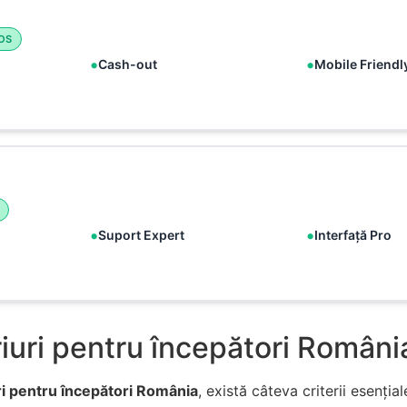
OS
Cash-out
Mobile Friendl
Suport Expert
Interfață Pro
iuri pentru începători România 
ri pentru începători România
, există câteva criterii esenția