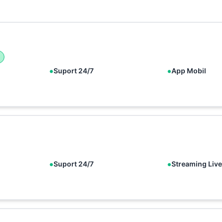
Suport 24/7
App Mobil
Suport 24/7
Streaming Liv