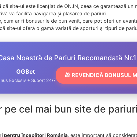
 că site-ul este licențiat de ONJN, ceea ce garantează un m
ivă va facilita navigarea și plasarea de pariuri.
, cum ar fi bonusurile de bun venit, care pot oferi un avantaj 
ă site-ul oferă o gamă variată de sporturi și tipuri de pariu
Casa Noastră de Pariuri Recomandată Nr.1
GGBet
🎁 REVENDICĂ BONUSUL 
nus Exclusiv + Suport 24/7
or pe cel mai bun site de pariur
uri pentru începători România
, este important să considerați