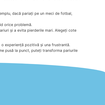
emplu, dacă pariați pe un meci de fotbal,
pid orice problemă.
uri și a evita pierderile mari. Alegeți cote
 o experiență pozitivă și una frustrantă.
bine pusă la punct, puteți transforma pariurile