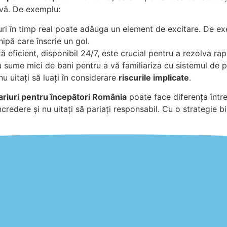
ivă. De exemplu:
ri în timp real poate adăuga un element de excitare. De ex
ipă care înscrie un gol.
ă eficient, disponibil 24/7, este crucial pentru a rezolva ra
me mici de bani pentru a vă familiariza cu sistemul de pari
u uitați să luați în considerare
riscurile implicate
.
pariuri pentru începători România
poate face diferența între
încredere și nu uitați să pariați responsabil. Cu o strategie 
spre noi
Juridic