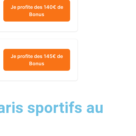
Je profite des 140€ de
Bonus
Je profite des 145€ de
Bonus
aris sportifs au