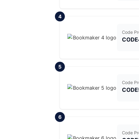
4
Code Pr
CODE
5
Code Pr
CODE
6
Code Pr