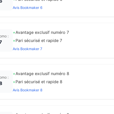
6
Avis Bookmaker 6
+
Avantage exclusif numéro 7
omo :
+
Pari sécurisé et rapide 7
7
Avis Bookmaker 7
+
Avantage exclusif numéro 8
omo :
+
Pari sécurisé et rapide 8
8
Avis Bookmaker 8