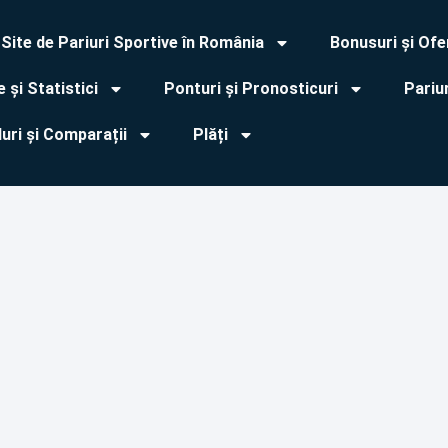
Site de Pariuri Sportive în România
Bonusuri și Ofe
 și Statistici
Ponturi și Pronosticuri
Pariur
uri și Comparații
Plăți