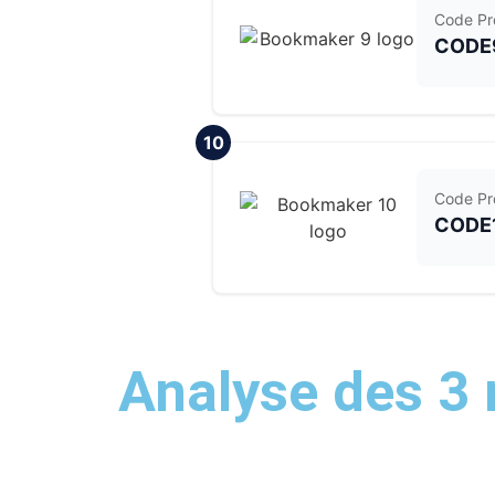
Code Pr
CODE
10
Code Pr
CODE
Analyse des 3 m