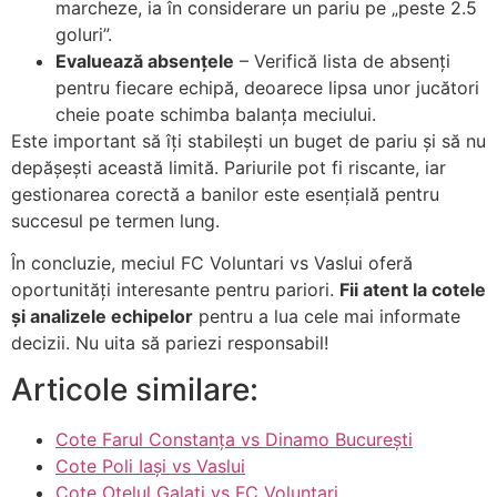
marcheze, ia în considerare un pariu pe „peste 2.5
goluri”.
Evaluează absențele
– Verifică lista de absenți
pentru fiecare echipă, deoarece lipsa unor jucători
cheie poate schimba balanța meciului.
Este important să îți stabilești un buget de pariu și să nu
depășești această limită. Pariurile pot fi riscante, iar
gestionarea corectă a banilor este esențială pentru
succesul pe termen lung.
În concluzie, meciul FC Voluntari vs Vaslui oferă
oportunități interesante pentru pariori.
Fii atent la cotele
și analizele echipelor
pentru a lua cele mai informate
decizii. Nu uita să pariezi responsabil!
Articole similare:
Cote Farul Constanța vs Dinamo București
Cote Poli Iași vs Vaslui
Cote Oțelul Galați vs FC Voluntari