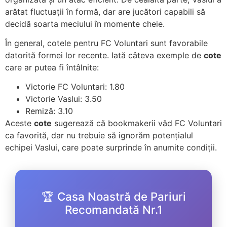
arătat fluctuații în formă, dar are jucători capabili să
decidă soarta meciului în momente cheie.
În general, cotele pentru FC Voluntari sunt favorabile
datorită formei lor recente. Iată câteva exemple de
cote
care ar putea fi întâlnite:
Victorie FC Voluntari: 1.80
Victorie Vaslui: 3.50
Remiză: 3.10
Aceste
cote
sugerează că bookmakerii văd FC Voluntari
ca favorită, dar nu trebuie să ignorăm potențialul
echipei Vaslui, care poate surprinde în anumite condiții.
🏆 Casa Noastră de Pariuri
Recomandată Nr.1