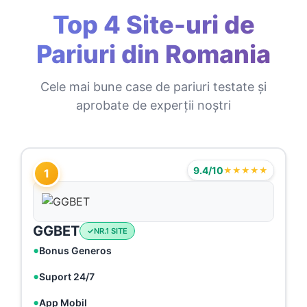
Top 4 Site-uri de
Pariuri din Romania
Cele mai bune case de pariuri testate și
aprobate de experții noștri
9.4/10
★★★★★
1
GGBET
NR.1 SITE
Bonus Generos
Suport 24/7
App Mobil