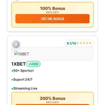
100% Bonus
EXCLUSIV
OBȚINE BONUS
9.1/10
★★★★★
2
1XBET
LIDER
50+ Sporturi
Suport 24/7
Streaming Live
200% Bonus
EXCLUSIV