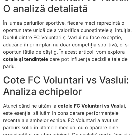
O analiză detaliată
În lumea pariurilor sportive, fiecare meci reprezintă o
oportunitate unică de a valorifica cunoștințele și intuiția.
Duelul dintre FC Voluntari și Vaslui nu face excepție,
aducând în prim-plan nu doar competiția sportivă, ci și
oportunitățile de câștig. În acest articol, vom explora
cotele și tendințele
care pot influența deciziile tale de
pariu.
Cote FC Voluntari vs Vaslui:
Analiza echipelor
Atunci când ne uităm la
cotele FC Voluntari vs Vaslui
,
este esențial să luăm în considerare performanțele
recente ale ambelor echipe. FC Voluntari a avut un
parcurs solid în ultimele meciuri, cu o apărare bine
organizată și un atac eficient. De cealaltă parte, Vaslui a