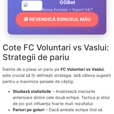
GGBet
Bonus Exclusiv + Suport 24/7
🎁 REVENDICĂ BONUSUL MĂU
Cote FC Voluntari vs Vaslui:
Strategii de pariu
Înainte de a plasa un pariu pe
FC Voluntari vs Vaslui
,
este crucial să îți definești strategia. Iată câteva sugestii
pentru a maximiza șansele de câștig:
Studiază statisticile
– Analizează meciurile
anterioare dintre cele două echipe. Tactica și stilul
de joc pot influența foarte mult rezultatul.
Pariuri pe goluri
– Dacă ambele echipe tind să