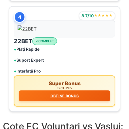
8.7/10
★★★★★
4
22BET
COMPLET
Plăți Rapide
Suport Expert
Interfață Pro
Super Bonus
EXCLUSIV
OBȚINE BONUS
Cote FC Voluntari vs Vaslui: