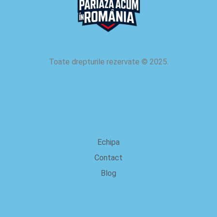
Toate drepturile rezervate
©
2025.
despre noi
Echipa
Contact
Blog