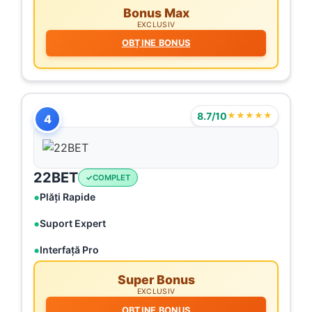
Bonus Max
EXCLUSIV
OBȚINE BONUS
8.7/10
★★★★★
4
22BET
COMPLET
Plăți Rapide
Suport Expert
Interfață Pro
Super Bonus
EXCLUSIV
OBȚINE BONUS