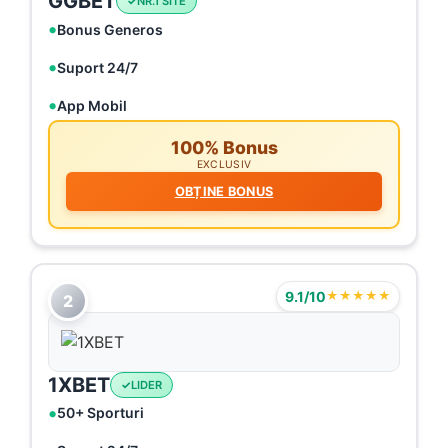
GGBET
NR.1 SITE
Bonus Generos
Suport 24/7
App Mobil
100% Bonus
EXCLUSIV
OBȚINE BONUS
9.1/10
★★★★★
2
1XBET
LIDER
50+ Sporturi