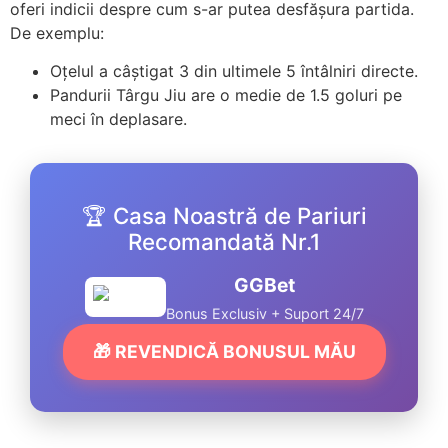
oferi indicii despre cum s-ar putea desfășura partida.
De exemplu:
Oțelul a câștigat 3 din ultimele 5 întâlniri directe.
Pandurii Târgu Jiu are o medie de 1.5 goluri pe
meci în deplasare.
🏆 Casa Noastră de Pariuri
Recomandată Nr.1
GGBet
Bonus Exclusiv + Suport 24/7
🎁 REVENDICĂ BONUSUL MĂU