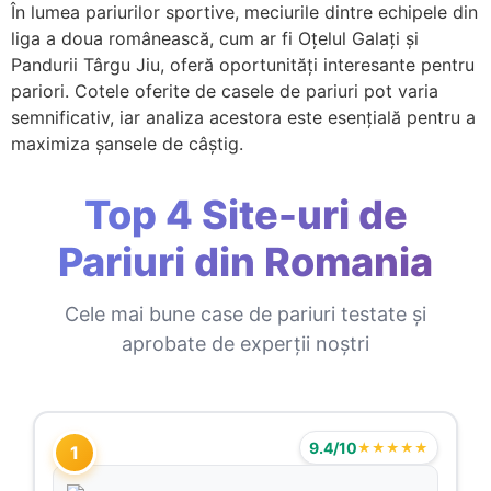
În lumea pariurilor sportive, meciurile dintre echipele din
liga a doua românească, cum ar fi Oțelul Galați și
Pandurii Târgu Jiu, oferă oportunități interesante pentru
pariori. Cotele oferite de casele de pariuri pot varia
semnificativ, iar analiza acestora este esențială pentru a
maximiza șansele de câștig.
Top 4 Site-uri de
Pariuri din Romania
Cele mai bune case de pariuri testate și
aprobate de experții noștri
9.4/10
★★★★★
1