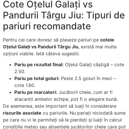
Cote Oțelul Galați vs
Pandurii Târgu Jiu: Tipuri de
pariuri recomandate
Pentru cei care doresc să plaseze pariuri pe
cotele
Oțelul Galați vs Pandurii Târgu Jiu
, există mai multe
opțiuni viabile. Iată câteva sugestii:
Pariu pe rezultat final:
Oțelul Galați câștigă – cote
2.50.
Pariu pe total goluri:
Peste 2.5 goluri în meci –
cote 1.80.
Pariu pe marcatori:
Jucătorii cheie, cum ar fi
atacanții ambelor echipe, pot fi o alegere bună.
De asemenea, este important să luați în considerare
riscurile asociate
cu pariurile. Nu pariați niciodată sume
pe care nu vi le permiteți să le pierdeți și luați în calcul
condițiile meteo sau absențele jucătorilor cheie care pot