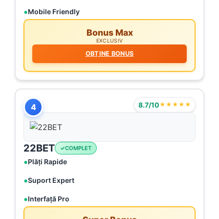
Mobile Friendly
Bonus Max
EXCLUSIV
OBȚINE BONUS
8.7/10
★★★★★
4
22BET
COMPLET
Plăți Rapide
Suport Expert
Interfață Pro