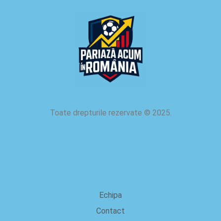
Toate drepturile rezervate
©
2025.
despre noi
Echipa
Contact