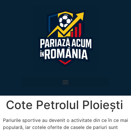
Cote Petrolul Ploiești
Pariurile sportive au devenit o activitate din ce în ce mai
populară, iar cotele oferite de casele de pariuri sunt