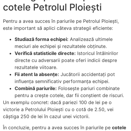
cotele Petrolul Ploiești
Pentru a avea succes în pariurile pe Petrolul Ploiești,
este important să aplici câteva strategii eficiente:
Studiază forma echipei:
Analizează ultimele
meciuri ale echipei și rezultatele obținute.
Verifică statisticile directe:
Istoricul întâlnirilor
directe cu adversarii poate oferi indicii despre
rezultatele viitoare.
Fii atent la absențe:
Jucătorii accidentați pot
influența semnificativ performanța echipei.
Combină pariurile:
Folosește pariuri combinate
pentru a crește cotele, dar fii conștient de riscuri.
Un exemplu concret: dacă pariezi 100 de lei pe o
victorie a Petrolului Ploiești cu o cotă de 2.50, vei
câștiga 250 de lei în cazul unei victorii.
În concluzie, pentru a avea succes în pariurile pe
cotele