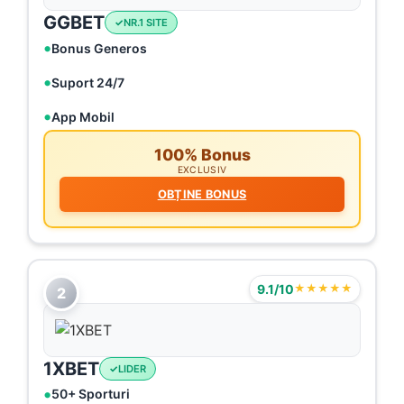
GGBET
NR.1 SITE
Bonus Generos
Suport 24/7
App Mobil
100% Bonus
EXCLUSIV
OBȚINE BONUS
9.1/10
★★★★★
2
1XBET
LIDER
50+ Sporturi