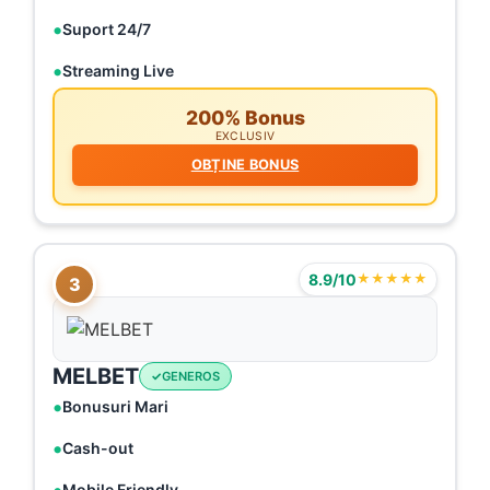
Suport 24/7
Streaming Live
200% Bonus
EXCLUSIV
OBȚINE BONUS
8.9/10
★★★★★
3
MELBET
GENEROS
Bonusuri Mari
Cash-out
Mobile Friendly