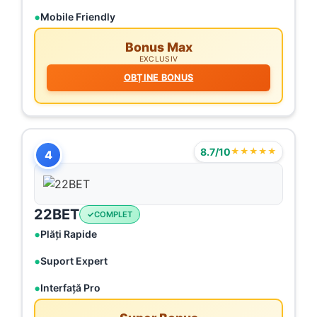
Mobile Friendly
Bonus Max
EXCLUSIV
OBȚINE BONUS
8.7/10
★★★★★
4
22BET
COMPLET
Plăți Rapide
Suport Expert
Interfață Pro