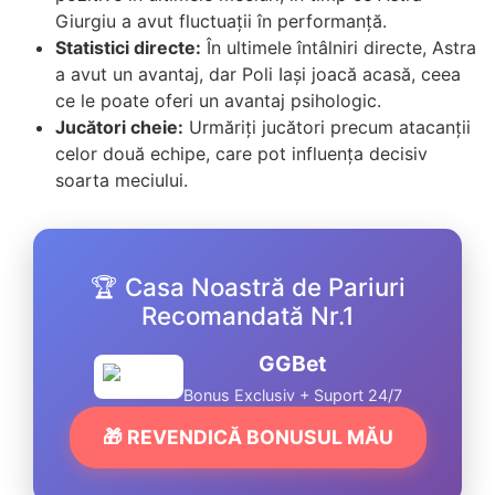
Giurgiu a avut fluctuații în performanță.
Statistici directe:
În ultimele întâlniri directe, Astra
a avut un avantaj, dar Poli Iași joacă acasă, ceea
ce le poate oferi un avantaj psihologic.
Jucători cheie:
Urmăriți jucători precum atacanții
celor două echipe, care pot influența decisiv
soarta meciului.
🏆 Casa Noastră de Pariuri
Recomandată Nr.1
GGBet
Bonus Exclusiv + Suport 24/7
🎁 REVENDICĂ BONUSUL MĂU