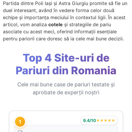
Partida dintre Poli Iași și Astra Giurgiu promite să fie un
duel interesant, având în vedere forma celor două
echipe și importanța meciului în contextul ligii. În acest
articol, vom analiza
cotele
și strategiile de pariu
asociate cu acest meci, oferind informații esențiale
pentru pariorii care doresc să ia cele mai bune decizii.
Top 4 Site-uri de
Pariuri din Romania
Cele mai bune case de pariuri testate și
aprobate de experții noștri
9.4/10
★★★★★
1