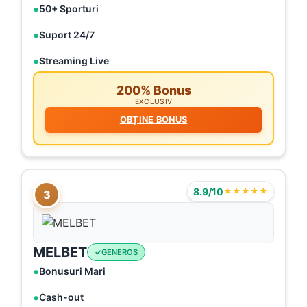
50+ Sporturi
Suport 24/7
Streaming Live
200% Bonus
EXCLUSIV
OBȚINE BONUS
8.9/10
★★★★★
3
MELBET
GENEROS
Bonusuri Mari
Cash-out