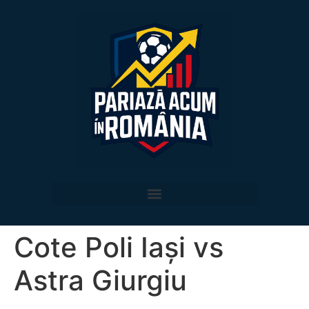
Cote Poli Iași vs
Astra Giurgiu