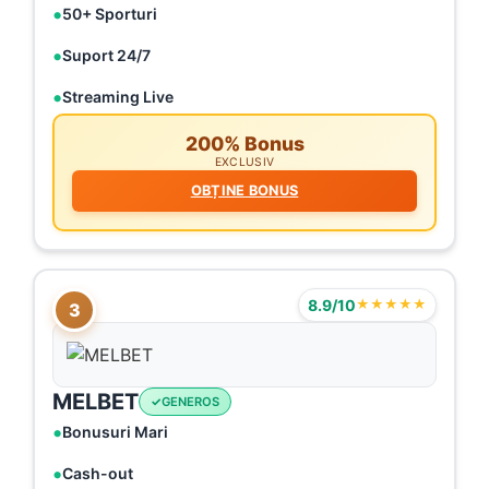
50+ Sporturi
Suport 24/7
Streaming Live
200% Bonus
EXCLUSIV
OBȚINE BONUS
8.9/10
★★★★★
3
MELBET
GENEROS
Bonusuri Mari
Cash-out