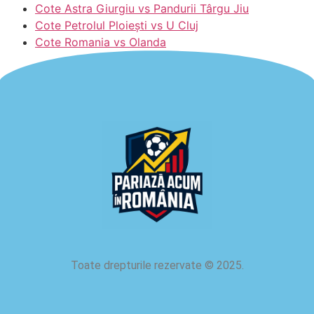
Cote Astra Giurgiu vs Pandurii Târgu Jiu
Cote Petrolul Ploiești vs U Cluj
Cote Romania vs Olanda
Toate drepturile rezervate
©
2025.