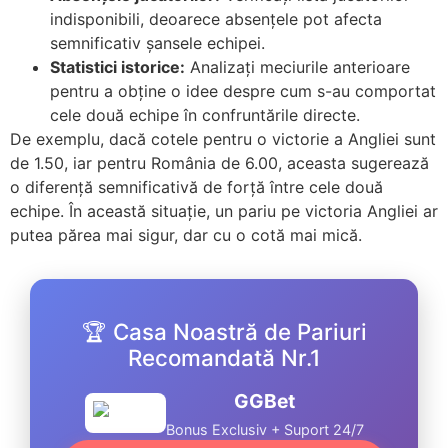
indisponibili, deoarece absențele pot afecta
semnificativ șansele echipei.
Statistici istorice:
Analizați meciurile anterioare
pentru a obține o idee despre cum s-au comportat
cele două echipe în confruntările directe.
De exemplu, dacă cotele pentru o victorie a Angliei sunt
de 1.50, iar pentru România de 6.00, aceasta sugerează
o diferență semnificativă de forță între cele două
echipe. În această situație, un pariu pe victoria Angliei ar
putea părea mai sigur, dar cu o cotă mai mică.
🏆 Casa Noastră de Pariuri
Recomandată Nr.1
GGBet
Bonus Exclusiv + Suport 24/7