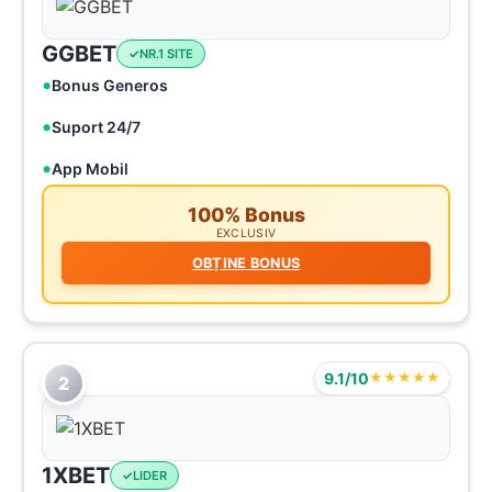
GGBET
NR.1 SITE
Bonus Generos
Suport 24/7
App Mobil
100% Bonus
EXCLUSIV
OBȚINE BONUS
9.1/10
★★★★★
2
1XBET
LIDER