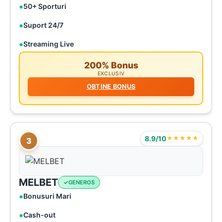
50+ Sporturi
Suport 24/7
Streaming Live
200% Bonus
EXCLUSIV
OBȚINE BONUS
8.9/10
★★★★★
3
MELBET
GENEROS
Bonusuri Mari
Cash-out