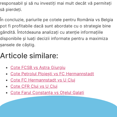
responsabil și să nu investiți mai mult decât vă permiteți
să pierdeți.
În concluzie, pariurile pe cotele pentru România vs Belgia
pot fi profitabile dacă sunt abordate cu o strategie bine
gândită. Întotdeauna analizați cu atenție informațiile
disponibile și luați decizii informate pentru a maximiza
șansele de câștig.
Articole similare:
Cote FCSB vs Astra Giurgiu
Cote Petrolul Ploiești vs FC Hermannstadt
Cote FC Hermannstadt vs U Cluj
Cote CFR Cluj vs U Cluj
Cote Farul Constanța vs Oțelul Galați