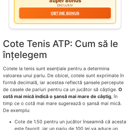
Super Bonus
EXCLUSIV
OBȚINE BONUS
Cote Tenis ATP: Cum să le
înțelegem
Cotele la tenis sunt esențiale pentru a determina
valoarea unui pariu. De obicei, cotele sunt exprimate în
formă decimală, iar acestea reflectă șansele percepute
de casele de pariuri pentru ca un jucător să câștige.
O
cotă mai mică indică o șansă mai mare de câștig
, în
timp ce o cotă mai mare sugerează o șansă mai mică.
De exemplu:
Cote de 1.50 pentru un jucător înseamnă că acesta
este favorit, iar un pariu de 100 lei va aduce un