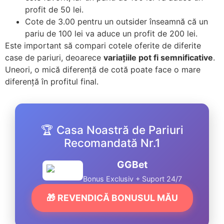
profit de 50 lei.
Cote de 3.00 pentru un outsider înseamnă că un
pariu de 100 lei va aduce un profit de 200 lei.
Este important să compari cotele oferite de diferite
case de pariuri, deoarece
variațiile pot fi semnificative
.
Uneori, o mică diferență de cotă poate face o mare
diferență în profitul final.
🏆 Casa Noastră de Pariuri
Recomandată Nr.1
GGBet
Bonus Exclusiv + Suport 24/7
🎁 REVENDICĂ BONUSUL MĂU