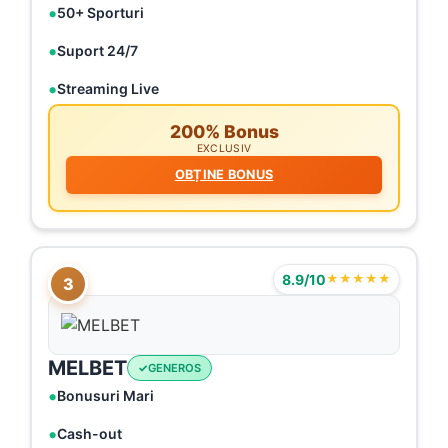
50+ Sporturi
Suport 24/7
Streaming Live
200% Bonus
EXCLUSIV
OBȚINE BONUS
8.9/10
★★★★★
3
MELBET
GENEROS
Bonusuri Mari
Cash-out