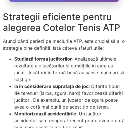
Strategii eficiente pentru
alegerea Cotelor Tenis ATP
Atunci când pariezi pe meciurile ATP, este crucial să ai o
strategie bine definită. Iată câteva sfaturi utile:
Studiază forma jucătorilor
: Analizează ultimele
rezultate ale jucătorilor și condițiile în care au
jucat. Jucătorii în formă bună au șanse mai mari să
câștige.
Ia în considerare suprafața de joc
: Diferite tipuri
de terenuri (iarbă, zgură, hard) favorizează diferiți
jucători. De exemplu, un jucător de zgură poate
avea o cotă mai bună pe acest tip de teren.
Monitorizează accidentările
: Un jucător
accidentat sau recuperat recent poate avea o cotă
mai mare decât în mod obișnuit.