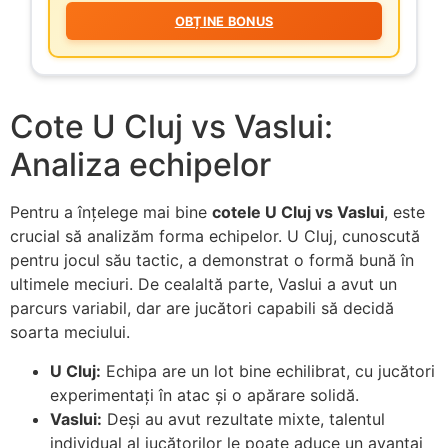
OBȚINE BONUS
Cote U Cluj vs Vaslui:
Analiza echipelor
Pentru a înțelege mai bine
cotele U Cluj vs Vaslui
, este
crucial să analizăm forma echipelor. U Cluj, cunoscută
pentru jocul său tactic, a demonstrat o formă bună în
ultimele meciuri. De cealaltă parte, Vaslui a avut un
parcurs variabil, dar are jucători capabili să decidă
soarta meciului.
U Cluj:
Echipa are un lot bine echilibrat, cu jucători
experimentați în atac și o apărare solidă.
Vaslui:
Deși au avut rezultate mixte, talentul
individual al jucătorilor le poate aduce un avantaj