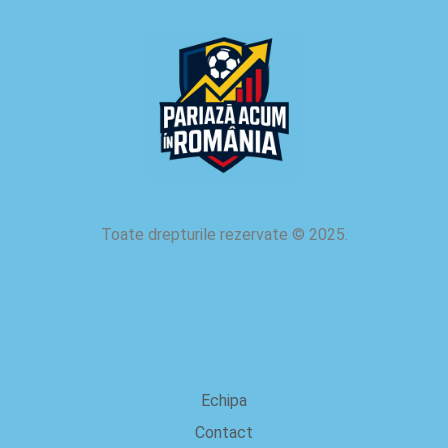
Toate drepturile rezervate
©
2025.
despre noi
Echipa
Contact