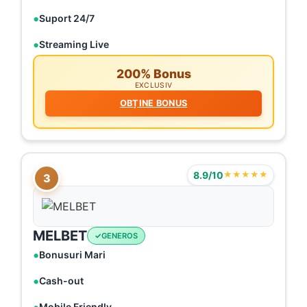
Suport 24/7
Streaming Live
200% Bonus
EXCLUSIV
OBȚINE BONUS
8.9/10
★★★★★
3
MELBET
GENEROS
Bonusuri Mari
Cash-out
Mobile Friendly