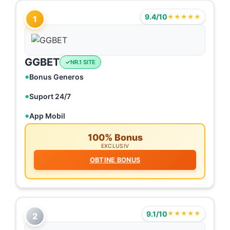
9.4/10
★★★★★
1
GGBET
NR.1 SITE
Bonus Generos
Suport 24/7
App Mobil
100% Bonus
EXCLUSIV
OBȚINE BONUS
9.1/10
★★★★★
2