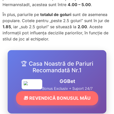
Hermannstadt, acestea sunt între
4.00 – 5.00
.
În plus, pariurile pe
totalul de goluri
sunt de asemenea
populare. Cotele pentru „peste 2.5 goluri” sunt în jur de
1.85
, iar „sub 2.5 goluri” se situează la
2.00
. Aceste
informații pot influența deciziile pariorilor, în funcție de
stilul de joc al echipelor.
🏆 Casa Noastră de Pariuri
Recomandată Nr.1
GGBet
Bonus Exclusiv + Suport 24/7
🎁 REVENDICĂ BONUSUL MĂU