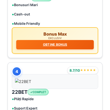
Bonusuri Mari
Cash-out
Mobile Friendly
Bonus Max
EXCLUSIV
OBȚINE BONUS
8.7/10
★★★★★
4
22BET
COMPLET
Plăți Rapide
Suport Expert