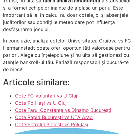
Totuși, nu uita să
faci o analiză amănunțită
a statisticilor
și a formei echipelor înainte de a plasa un pariu. Este
important să iei în calcul nu doar cotele, ci și absențele
jucătorilor sau condițiile meteo care pot influența
desfășurarea jocului.
În concluzie, analiza cotelor Universitatea Craiova vs FC
Hermannstadt poate oferi oportunități valoroase pentru
pariori. Alege cu înțelepciune și nu uita să gestionezi cu
atenție bankroll-ul tău. Pariază responsabil și bucură-te
de meci!
Articole similare:
Cote FC Voluntari vs U Cluj
Cote Poli Iași vs U Cluj
Cote Farul Constanța vs Dinamo București
Cote Rapid București vs UTA Arad
Cote Petrolul Ploiești vs Poli Iași