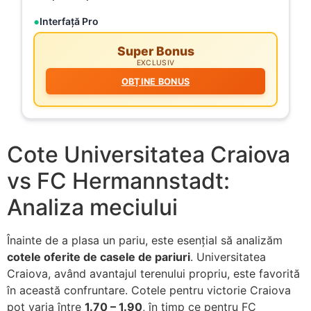
Interfață Pro
Super Bonus
EXCLUSIV
OBȚINE BONUS
Cote Universitatea Craiova
vs FC Hermannstadt:
Analiza meciului
Înainte de a plasa un pariu, este esențial să analizăm
cotele oferite de casele de pariuri
. Universitatea
Craiova, având avantajul terenului propriu, este favorită
în această confruntare. Cotele pentru victorie Craiova
pot varia între
1.70 – 1.90
, în timp ce pentru FC