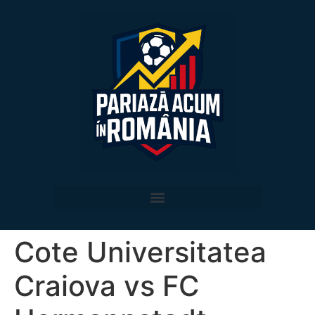
Cote Universitatea
Craiova vs FC