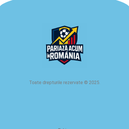
Toate drepturile rezervate
©
2025.
despre noi