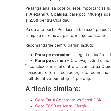
Pe lângă analiza cotelor, este important să lu
și
Alexandru Cicâldău
, care pot influența so
și
2.50
pentru Cicâldău.
Pe de altă parte, Poli Iași se bazează pe jucăt
echipele care nu au performanțe constante.
Recomandările pentru pariuri includ:
Pariu pe marcator
– alegeți un jucător d
Pariu pe corneri
– Craiova, având un joc 
În concluzie, meciul dintre Universitatea Craio
considerare forma echipelor, este recomandat să
mult decât vă permiteți să pierdeți.
Articole similare:
Cote Farul Constanța vs Sepsi OSK
Cote FCSB vs Astra Giurgiu