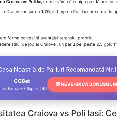
ea Craiova vs Poli Iași
, observăm că echipa gazdă are un av
 a Craiovei în jur de
1.70
, în timp ce Poli Iași are cote de
re forma echipei și avantajul terenului propriu.
dere stilul de joc al Craiovei, un pariu pe „peste 2.5 goluri” 
Casa Noastră de Pariuri Recomandată Nr.1
GGBet
🎁 REVENDICĂ BONUSUL 
nus Exclusiv + Suport 24/7
sitatea Craiova vs Poli Iași: Ce