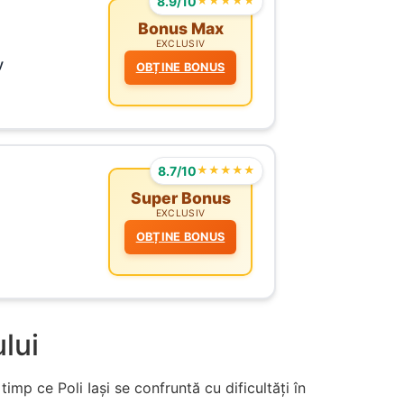
8.9/10
★★★★★
Bonus Max
EXCLUSIV
y
OBȚINE BONUS
8.7/10
★★★★★
Super Bonus
EXCLUSIV
OBȚINE BONUS
lui
imp ce Poli Iași se confruntă cu dificultăți în