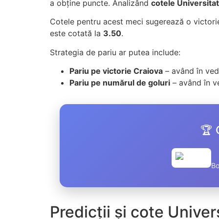
a obține puncte. Analizând
cotele Universitat
Cotele pentru acest meci sugerează o victorie
este cotată la
3.50
.
Strategia de pariu ar putea include:
Pariu pe victorie Craiova
– având în vede
Pariu pe numărul de goluri
– având în ve
🏆 
Bo
Predicții și cote Univer