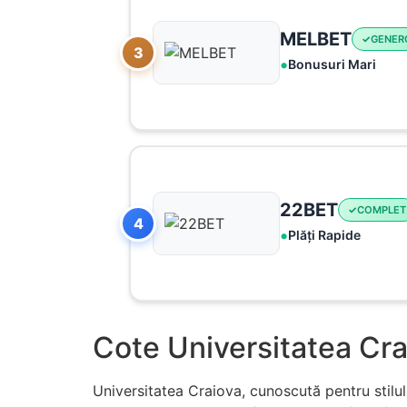
MELBET
GENER
3
Bonusuri Mari
22BET
COMPLET
4
Plăți Rapide
Cote Universitatea Crai
Universitatea Craiova, cunoscută pentru stilul 