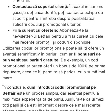
ul Betfair.
Contactează suportul clienți:
În cazul în care nu
găsești opțiunea dorită, poți contacta echipa de
suport pentru a întreba despre posibilitatea
aplicării codului promoțional ulterior.
Fii la curent cu ofertele:
Abonează-te la
newsletter-ul Betfair pentru a fi la curent cu cele
mai recente promoții și coduri disponibile.
Utilizarea codurilor promoționale poate să îți ofere un
avantaj semnificativ în pariuri, cum ar fi
bonusuri de
bun venit
sau
pariuri gratuite
. De exemplu, un cod
promoțional ar putea oferi un bonus de 100% pe prima
depunere, ceea ce îți permite să pariezi cu o sumă mai
mare.
În concluzie,
cum introduci codul promoțional pe
Betfair
este un proces simplu, dar esențial pentru a
maximiza experiența ta de pariu. Asigură-te că urmezi
toți pașii și că ești informat despre cele mai recente