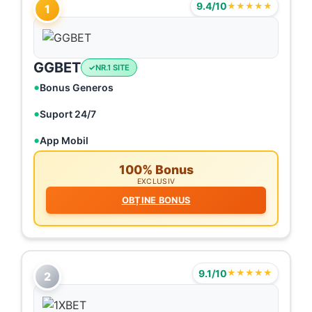
9.4/10
★★★★★
1
GGBET
NR.1 SITE
Bonus Generos
Suport 24/7
App Mobil
100% Bonus
EXCLUSIV
OBȚINE BONUS
9.1/10
★★★★★
2