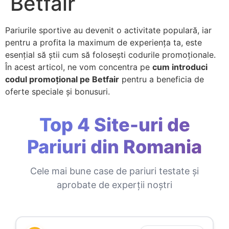
Betfair
Pariurile sportive au devenit o activitate populară, iar
pentru a profita la maximum de experiența ta, este
esențial să știi cum să folosești codurile promoționale.
În acest articol, ne vom concentra pe
cum introduci
codul promoțional pe Betfair
pentru a beneficia de
oferte speciale și bonusuri.
Top 4 Site-uri de
Pariuri din Romania
Cele mai bune case de pariuri testate și
aprobate de experții noștri