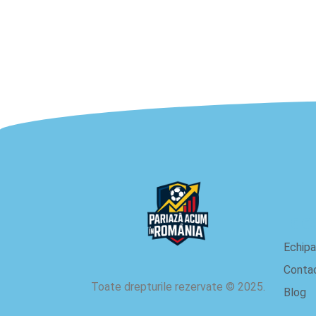
de
Echipa
Conta
Toate drepturile rezervate
©
2025.
Blog