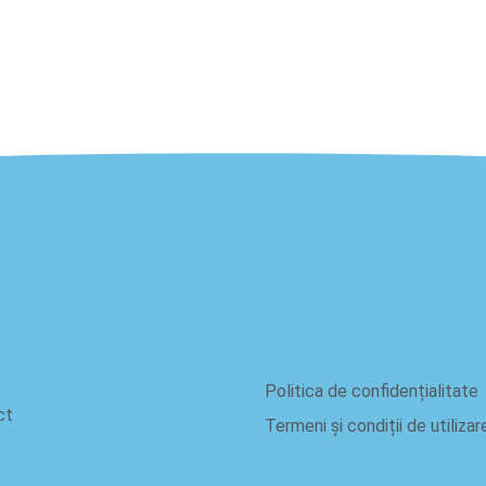
spre noi
Juridic
Politica de confidențialitate
ct
Termeni și condiții de utilizar