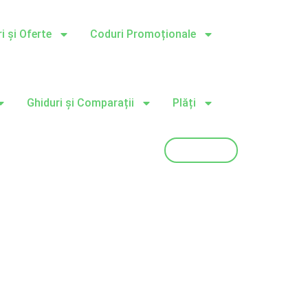
i și Oferte
Coduri Promoționale
Ghiduri și Comparații
Plăți
Try It Now