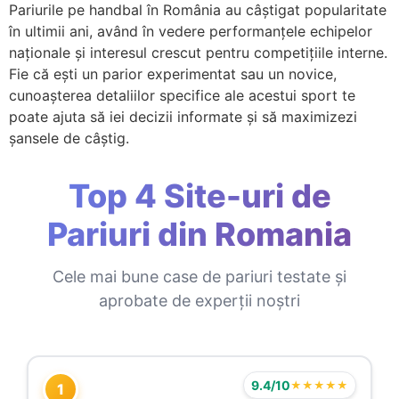
Pariurile pe handbal în România au câștigat popularitate
în ultimii ani, având în vedere performanțele echipelor
naționale și interesul crescut pentru competițiile interne.
Fie că ești un parior experimentat sau un novice,
cunoașterea detaliilor specifice ale acestui sport te
poate ajuta să iei decizii informate și să maximizezi
șansele de câștig.
Top 4 Site-uri de
Pariuri din Romania
Cele mai bune case de pariuri testate și
aprobate de experții noștri
9.4/10
★★★★★
1