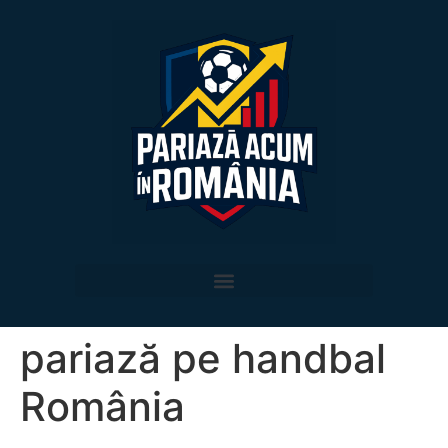
pariază pe handbal
România