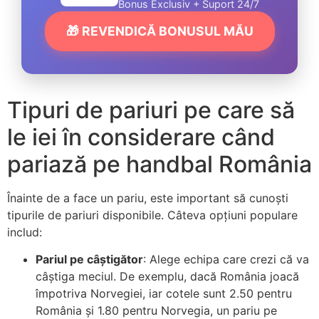
Bonus Exclusiv + Suport 24/7
🎁 REVENDICĂ BONUSUL MĂU
Tipuri de pariuri pe care să
le iei în considerare când
pariază pe handbal România
Înainte de a face un pariu, este important să cunoști
tipurile de pariuri disponibile. Câteva opțiuni populare
includ:
Pariul pe câștigător
: Alege echipa care crezi că va
câștiga meciul. De exemplu, dacă România joacă
împotriva Norvegiei, iar cotele sunt 2.50 pentru
România și 1.80 pentru Norvegia, un pariu pe