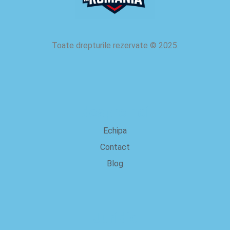
Toate drepturile rezervate
©
2025.
despre noi
Echipa
Contact
Blog
Juridic