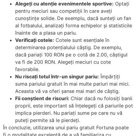
Alegeți cu atenție evenimentele sportive:
Optați
pentru meciuri sau competiții în care aveți
cunoștințe solide. De exemplu, dacă sunteți un fan
al fotbalului, analizați forma echipelor și statisticile
înainte de a plasa un pariu.
Verificați cotele:
Cotele sunt esențiale în
determinarea potențialului câștig. De exemplu,
dacă pariați 100 RON pe o cotă de 2.00, câștigul
va fi de 200 RON. Alegeți meciuri cu cote
favorabile.
Nu riscați totul într-un singur pariu:
Împărțiți
suma pariului gratuit în mai multe pariuri mai mici.
Aceasta vă va oferi șanse mai mari de câștig.
Fii conștient de riscuri:
Chiar dacă nu folosiți banii
proprii, este important să înțelegeți că pariurile pot
implica pierderi. Nu pariați sume pe care nu vă
puteți permite să le pierdeți.
În concluzie, utilizarea unui pariu gratuit Fortuna poate
fi o modalitate excelentă de a vă familiariza cu