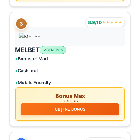
8.9/10
★★★★★
3
MELBET
GENEROS
Bonusuri Mari
Cash-out
Mobile Friendly
Bonus Max
EXCLUSIV
OBȚINE BONUS