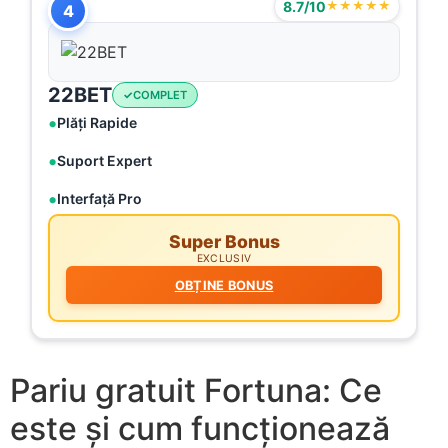
8.7/10
★★★★★
4
22BET
COMPLET
Plăți Rapide
Suport Expert
Interfață Pro
Super Bonus
EXCLUSIV
OBȚINE BONUS
Pariu gratuit Fortuna: Ce
este și cum funcționează