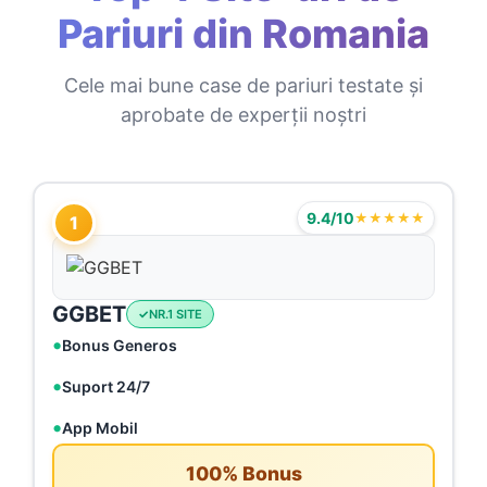
Pariuri din Romania
Cele mai bune case de pariuri testate și
aprobate de experții noștri
9.4/10
★★★★★
1
GGBET
NR.1 SITE
Bonus Generos
Suport 24/7
App Mobil
100% Bonus