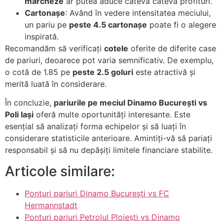
marcheze
ar putea aduce câteva câteva profituri.
Cartonașe
: Având în vedere intensitatea meciului,
un pariu pe
peste 4.5 cartonașe
poate fi o alegere
inspirată.
Recomandăm să verificați
cotele
oferite de diferite case
de pariuri, deoarece pot varia semnificativ. De exemplu,
o cotă de 1.85 pe
peste 2.5 goluri
este atractivă și
merită luată în considerare.
În concluzie,
pariurile pe meciul Dinamo București vs
Poli Iași
oferă multe oportunități interesante. Este
esențial să analizați forma echipelor și să luați în
considerare statisticile anterioare. Amintiți-vă să pariați
responsabil și să nu depășiți limitele financiare stabilite.
Articole similare:
Ponturi pariuri Dinamo București vs FC
Hermannstadt
Ponturi pariuri Petrolul Ploiești vs Dinamo