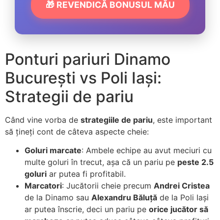
🎁 REVENDICĂ BONUSUL MĂU
Ponturi pariuri Dinamo
București vs Poli Iași:
Strategii de pariu
Când vine vorba de
strategiile de pariu
, este important
să țineți cont de câteva aspecte cheie:
Goluri marcate
: Ambele echipe au avut meciuri cu
multe goluri în trecut, așa că un pariu pe
peste 2.5
goluri
ar putea fi profitabil.
Marcatori
: Jucătorii cheie precum
Andrei Cristea
de la Dinamo sau
Alexandru Băluță
de la Poli Iași
ar putea înscrie, deci un pariu pe
orice jucător să