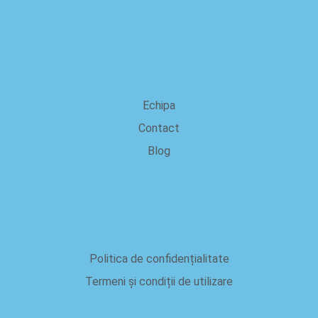
despre noi
Echipa
Contact
Blog
Juridic
Politica de confidențialitate
Termeni și condiții de utilizare