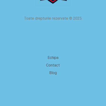
Toate drepturile rezervate
©
2025.
despre noi
Echipa
Contact
Blog
Juridic