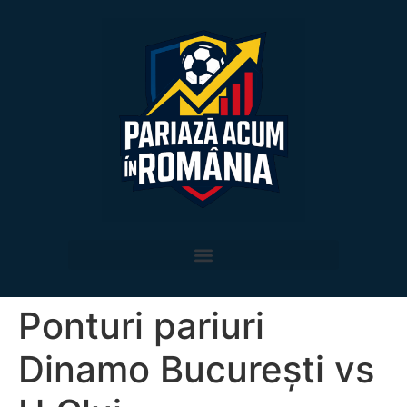
Ponturi pariuri
Dinamo București vs