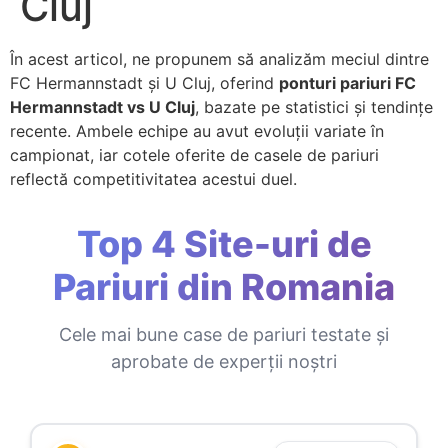
Cluj
În acest articol, ne propunem să analizăm meciul dintre
FC Hermannstadt și U Cluj, oferind
ponturi pariuri FC
Hermannstadt vs U Cluj
, bazate pe statistici și tendințe
recente. Ambele echipe au avut evoluții variate în
campionat, iar cotele oferite de casele de pariuri
reflectă competitivitatea acestui duel.
Top 4 Site-uri de
Pariuri din Romania
Cele mai bune case de pariuri testate și
aprobate de experții noștri