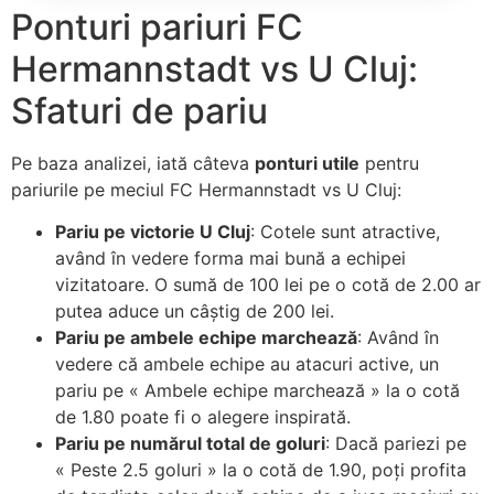
Ponturi pariuri FC
Hermannstadt vs U Cluj:
Sfaturi de pariu
Pe baza analizei, iată câteva
ponturi utile
pentru
pariurile pe meciul FC Hermannstadt vs U Cluj:
Pariu pe victorie U Cluj
: Cotele sunt atractive,
având în vedere forma mai bună a echipei
vizitatoare. O sumă de 100 lei pe o cotă de 2.00 ar
putea aduce un câștig de 200 lei.
Pariu pe ambele echipe marchează
: Având în
vedere că ambele echipe au atacuri active, un
pariu pe « Ambele echipe marchează » la o cotă
de 1.80 poate fi o alegere inspirată.
Pariu pe numărul total de goluri
: Dacă pariezi pe
« Peste 2.5 goluri » la o cotă de 1.90, poți profita