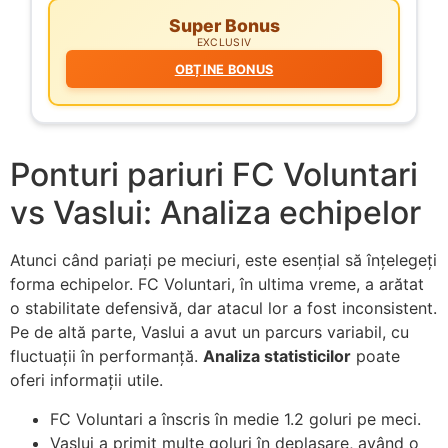
Super Bonus
EXCLUSIV
OBȚINE BONUS
Ponturi pariuri FC Voluntari
vs Vaslui: Analiza echipelor
Atunci când pariați pe meciuri, este esențial să înțelegeți
forma echipelor. FC Voluntari, în ultima vreme, a arătat
o stabilitate defensivă, dar atacul lor a fost inconsistent.
Pe de altă parte, Vaslui a avut un parcurs variabil, cu
fluctuații în performanță.
Analiza statisticilor
poate
oferi informații utile.
FC Voluntari a înscris în medie 1.2 goluri pe meci.
Vaslui a primit multe goluri în deplasare, având o