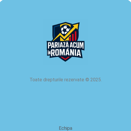
Toate drepturile rezervate
©
2025.
despre noi
Echipa