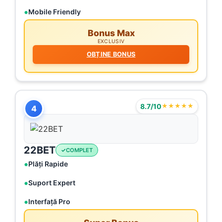
Mobile Friendly
Bonus Max
EXCLUSIV
OBȚINE BONUS
8.7/10
★★★★★
4
22BET
COMPLET
Plăți Rapide
Suport Expert
Interfață Pro