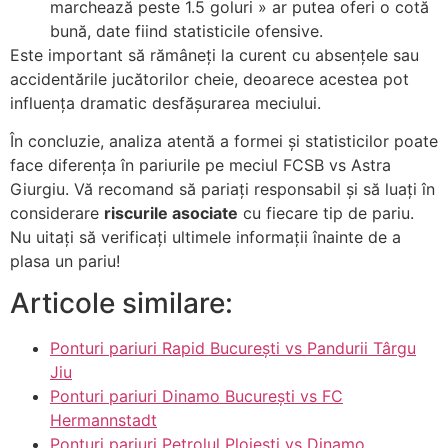
marchează peste 1.5 goluri » ar putea oferi o cotă
bună, date fiind statisticile ofensive.
Este important să rămâneți la curent cu absențele sau
accidentările jucătorilor cheie, deoarece acestea pot
influența dramatic desfășurarea meciului.
În concluzie, analiza atentă a formei și statisticilor poate
face diferența în pariurile pe meciul FCSB vs Astra
Giurgiu. Vă recomand să pariați responsabil și să luați în
considerare
riscurile asociate
cu fiecare tip de pariu.
Nu uitați să verificați ultimele informații înainte de a
plasa un pariu!
Articole similare:
Ponturi pariuri Rapid București vs Pandurii Târgu
Jiu
Ponturi pariuri Dinamo București vs FC
Hermannstadt
Ponturi pariuri Petrolul Ploiești vs Dinamo