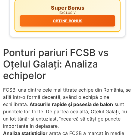
Super Bonus
EXCLUSIV
OBȚINE BONUS
Ponturi pariuri FCSB vs
Oțelul Galați: Analiza
echipelor
FCSB, una dintre cele mai titrate echipe din România, se
află într-o formă decentă, având o echipă bine
echilibrată.
Atacurile rapide și posesia de balon
sunt
punctele lor forte. De partea cealaltă, Oțelul Galați, cu
un lot tânăr și entuziast, încearcă să câștige puncte
importante în deplasare.
Analiza statisticilor
arată că FCSB a marcat în medie