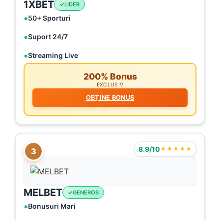
1XBET
LIDER
50+ Sporturi
Suport 24/7
Streaming Live
200% Bonus
EXCLUSIV
OBȚINE BONUS
8.9/10
★★★★★
3
MELBET
GENEROS
Bonusuri Mari