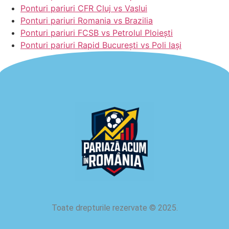
Ponturi pariuri CFR Cluj vs Vaslui
Ponturi pariuri Romania vs Brazilia
Ponturi pariuri FCSB vs Petrolul Ploiești
Ponturi pariuri Rapid București vs Poli Iași
Toate drepturile rezervate
©
2025.