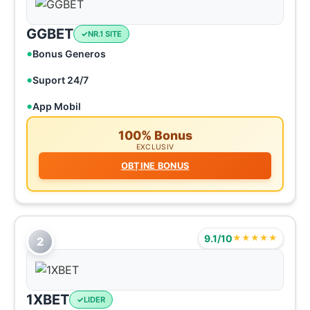
GGBET
NR.1 SITE
Bonus Generos
Suport 24/7
App Mobil
100% Bonus
EXCLUSIV
OBȚINE BONUS
9.1/10
★★★★★
2
1XBET
LIDER