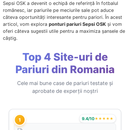
Sepsi OSK a devenit o echipă de referință în fotbalul
românesc, iar pariurile pe meciurile sale pot aduce
câteva oportunități interesante pentru pariori. În acest
articol, vom explora
ponturi pariuri Sepsi OSK
și vom
oferi câteva sugestii utile pentru a maximiza șansele de
câștig.
Top 4 Site-uri de
Pariuri din Romania
Cele mai bune case de pariuri testate și
aprobate de experții noștri
9.4/10
★★★★★
1