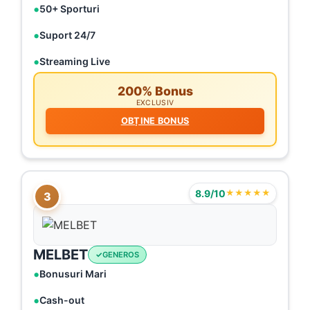
50+ Sporturi
Suport 24/7
Streaming Live
200% Bonus
EXCLUSIV
OBȚINE BONUS
8.9/10
★★★★★
3
MELBET
GENEROS
Bonusuri Mari
Cash-out