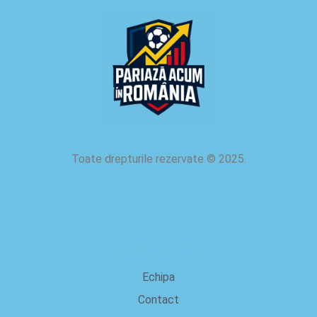
Toate drepturile rezervate
©
2025.
despre noi
Echipa
Contact