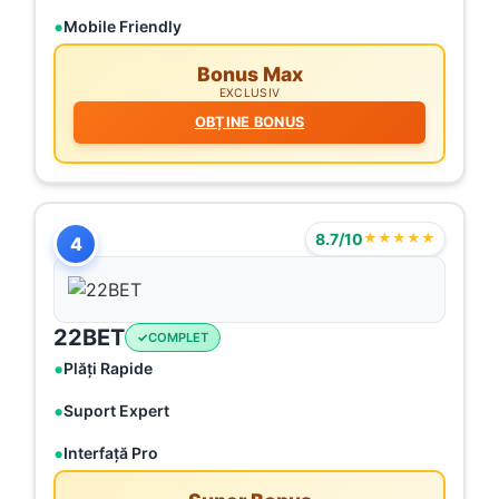
Mobile Friendly
Bonus Max
EXCLUSIV
OBȚINE BONUS
8.7/10
★★★★★
4
22BET
COMPLET
Plăți Rapide
Suport Expert
Interfață Pro