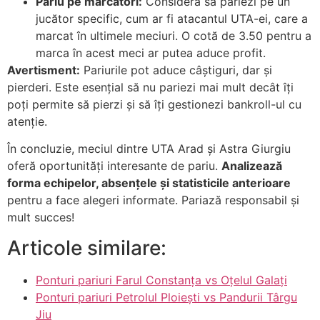
Pariu pe marcatori:
Consideră să pariezi pe un
jucător specific, cum ar fi atacantul UTA-ei, care a
marcat în ultimele meciuri. O cotă de 3.50 pentru a
marca în acest meci ar putea aduce profit.
Avertisment:
Pariurile pot aduce câștiguri, dar și
pierderi. Este esențial să nu pariezi mai mult decât îți
poți permite să pierzi și să îți gestionezi bankroll-ul cu
atenție.
În concluzie, meciul dintre UTA Arad și Astra Giurgiu
oferă oportunități interesante de pariu.
Analizează
forma echipelor, absențele și statisticile anterioare
pentru a face alegeri informate. Pariază responsabil și
mult succes!
Articole similare:
Ponturi pariuri Farul Constanța vs Oțelul Galați
Ponturi pariuri Petrolul Ploiești vs Pandurii Târgu
Jiu