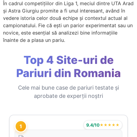
În cadrul competițiilor din Liga 1, meciul dintre UTA Arad
și Astra Giurgiu promite a fi unul interesant, având în
vedere istoria celor două echipe și contextul actual al
campionatului. Fie că ești un parior experimentat sau un
novice, este esențial să analizezi bine informațiile
înainte de a plasa un pariu.
Top 4 Site-uri de
Pariuri din Romania
Cele mai bune case de pariuri testate și
aprobate de experții noștri
9.4/10
★★★★★
1