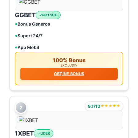
GGBET
NR.1 SITE
Bonus Generos
Suport 24/7
App Mobil
100% Bonus
EXCLUSIV
OBȚINE BONUS
9.1/10
★★★★★
2
1XBET
LIDER