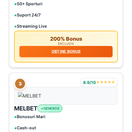
50+ Sporturi
Suport 24/7
Streaming Live
200% Bonus
EXCLUSIV
OBȚINE BONUS
8.9/10
★★★★★
3
MELBET
GENEROS
Bonusuri Mari
Cash-out