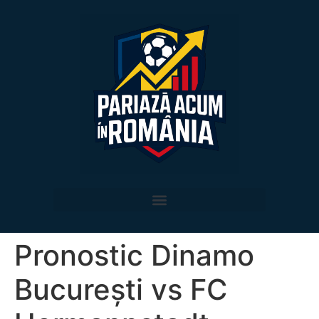
Pronostic Dinamo
București vs FC