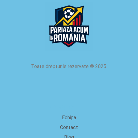
Toate drepturile rezervate
©
2025.
despre noi
Echipa
Contact
Blog