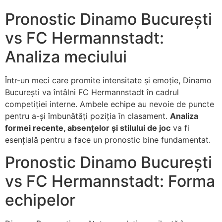
Pronostic Dinamo București
vs FC Hermannstadt:
Analiza meciului
Într-un meci care promite intensitate și emoție, Dinamo
București va întâlni FC Hermannstadt în cadrul
competiției interne. Ambele echipe au nevoie de puncte
pentru a-și îmbunătăți poziția în clasament.
Analiza
formei recente, absențelor și stilului de joc
va fi
esențială pentru a face un pronostic bine fundamentat.
Pronostic Dinamo București
vs FC Hermannstadt: Forma
echipelor