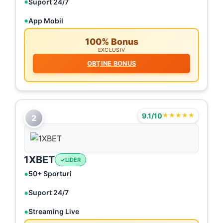
Suport 24/7
App Mobil
100% Bonus
EXCLUSIV
OBȚINE BONUS
9.1/10
★★★★★
2
1XBET
LIDER
50+ Sporturi
Suport 24/7
Streaming Live