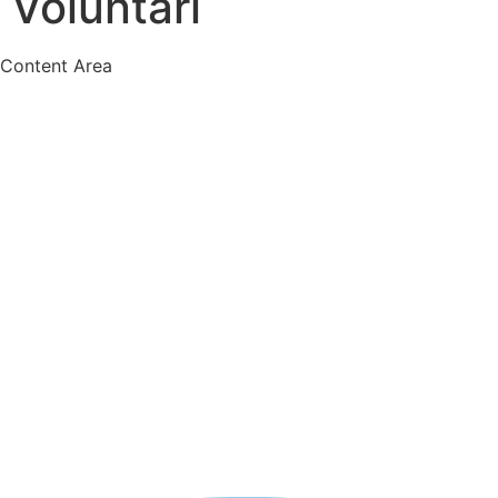
Voluntari
Content Area