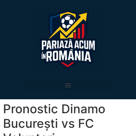
Pronostic Dinamo
București vs FC