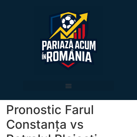
Pronostic Farul
Constanța vs