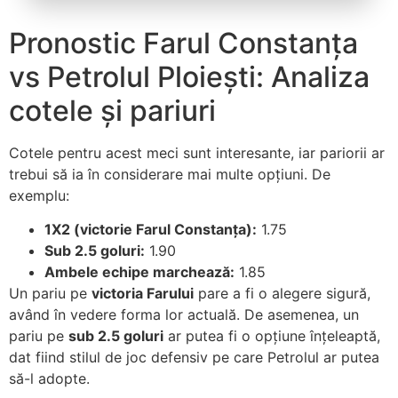
Pronostic Farul Constanța
vs Petrolul Ploiești: Analiza
cotele și pariuri
Cotele pentru acest meci sunt interesante, iar pariorii ar
trebui să ia în considerare mai multe opțiuni. De
exemplu:
1X2 (victorie Farul Constanța):
1.75
Sub 2.5 goluri:
1.90
Ambele echipe marchează:
1.85
Un pariu pe
victoria Farului
pare a fi o alegere sigură,
având în vedere forma lor actuală. De asemenea, un
pariu pe
sub 2.5 goluri
ar putea fi o opțiune înțeleaptă,
dat fiind stilul de joc defensiv pe care Petrolul ar putea
să-l adopte.