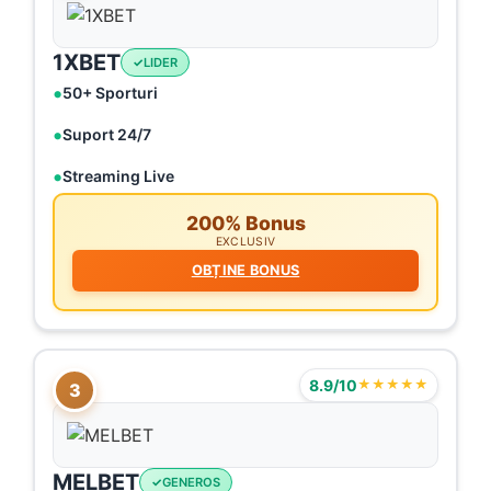
1XBET
LIDER
50+ Sporturi
Suport 24/7
Streaming Live
200% Bonus
EXCLUSIV
OBȚINE BONUS
8.9/10
★★★★★
3
MELBET
GENEROS