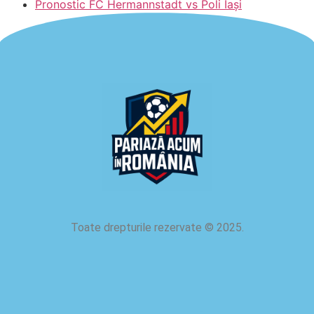
Pronostic FC Hermannstadt vs Poli Iași
Toate drepturile rezervate
©
2025.