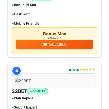
Bonusuri Mari
Cash-out
Mobile Friendly
Bonus Max
EXCLUSIV
OBȚINE BONUS
8.7/10
★★★★★
4
22BET
COMPLET
Plăți Rapide
Suport Expert