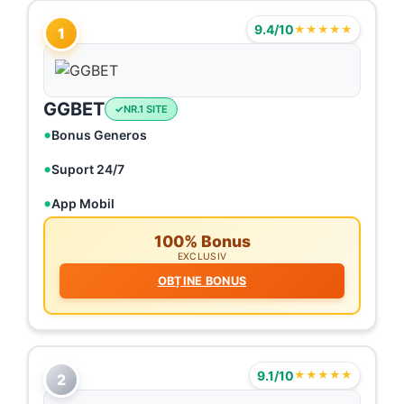
9.4/10
★★★★★
1
GGBET
NR.1 SITE
Bonus Generos
Suport 24/7
App Mobil
100% Bonus
EXCLUSIV
OBȚINE BONUS
9.1/10
★★★★★
2