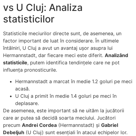
vs U Cluj: Analiza
statisticilor
Statisticile meciurilor directe sunt, de asemenea, un
factor important de luat în considerare. În ultimele
întâlniri, U Cluj a avut un avantaj ușor asupra lui
Hermannstadt, dar fiecare meci este diferit.
Analizând
statisticile
, putem identifica tendințele care ne pot
influența pronosticurile.
Hermannstadt a marcat în medie 1.2 goluri pe meci
acasă.
U Cluj a primit în medie 1.4 goluri pe meci în
deplasare.
De asemenea, este important să ne uităm la jucătorii
care ar putea să decidă soarta meciului. Jucători
precum
Andrei Cordea
(Hermannstadt) și
Gabriel
Debeljuh
(U Cluj) sunt esențiali în atacul echipelor lor.