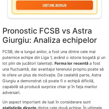
OBȚINE BONUS
Pronostic FCSB vs Astra
Giurgiu: Analiza echipelor
FCSB, de-a lungul anilor, a fost una dintre cele mai
puternice echipe din Liga 1, având o istorie bogată și un
lot plin de jucători talentați.
Forma lor recentă
a fost
una fluctuantă, dar avantajul terenului propriu poate să
le ofere un plus de motivație. De cealaltă parte, Astra
Giurgiu a demonstrat că poate fi o echipă dificilă,
capabilă să producă surprize chiar și în fața marilor
adversari.
Un aspect important de luat în considerare sunt
statisticile directe
dintre cele două echipe. În ultimele