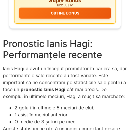
Super Bonus
EXCLUSIV
OBȚINE BONUS
Pronostic Ianis Hagi:
Performanțele recente
Ianis Hagi a avut un început promițător în cariera sa, dar
performanțele sale recente au fost variate. Este
important să ne concentrăm pe statisticile sale pentru a
face un
pronostic Ianis Hagi
cât mai precis. De
exemplu, în ultimele meciuri, Hagi a reușit să marcheze:
2 goluri în ultimele 5 meciuri de club
1 asist în meciul anterior
O medie de 3 șuturi pe meci
Aceste statistici ne oferă un indiciu important despre