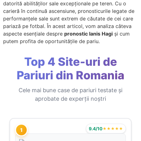
datorită abilităților sale excepționale pe teren. Cu o
carieră în continuă ascensiune, pronosticurile legate de
performanțele sale sunt extrem de căutate de cei care
pariază pe fotbal. În acest articol, vom analiza câteva
aspecte esențiale despre
pronostic Ianis Hagi
și cum
putem profita de oportunitățile de pariu.
Top 4 Site-uri de
Pariuri din Romania
Cele mai bune case de pariuri testate și
aprobate de experții noștri
9.4/10
★★★★★
1