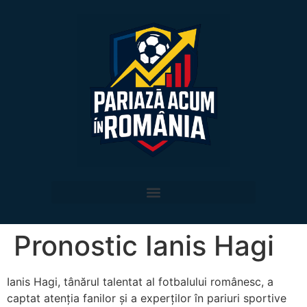
Pronostic Ianis Hagi
Ianis Hagi, tânărul talentat al fotbalului românesc, a
captat atenția fanilor și a experților în pariuri sportive