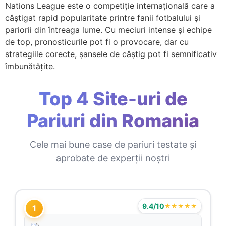
Nations League este o competiție internațională care a
câștigat rapid popularitate printre fanii fotbalului și
pariorii din întreaga lume. Cu meciuri intense și echipe
de top, pronosticurile pot fi o provocare, dar cu
strategiile corecte, șansele de câștig pot fi semnificativ
îmbunătățite.
Top 4 Site-uri de
Pariuri din Romania
Cele mai bune case de pariuri testate și
aprobate de experții noștri
9.4/10
★★★★★
1