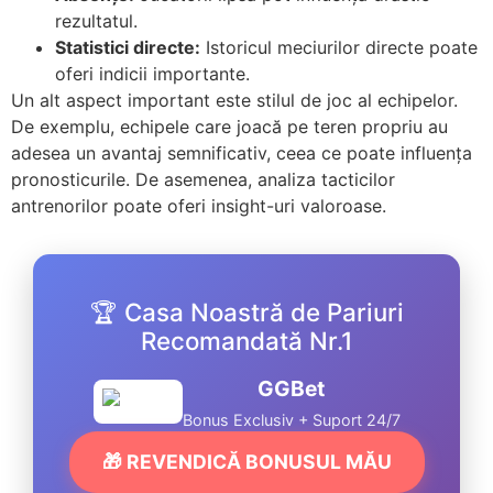
rezultatul.
Statistici directe:
Istoricul meciurilor directe poate
oferi indicii importante.
Un alt aspect important este stilul de joc al echipelor.
De exemplu, echipele care joacă pe teren propriu au
adesea un avantaj semnificativ, ceea ce poate influența
pronosticurile. De asemenea, analiza tacticilor
antrenorilor poate oferi insight-uri valoroase.
🏆 Casa Noastră de Pariuri
Recomandată Nr.1
GGBet
Bonus Exclusiv + Suport 24/7
🎁 REVENDICĂ BONUSUL MĂU