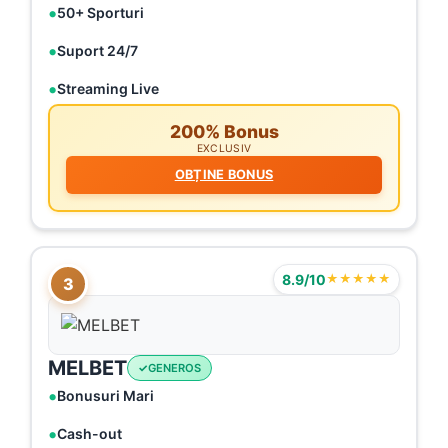
50+ Sporturi
Suport 24/7
Streaming Live
200% Bonus
EXCLUSIV
OBȚINE BONUS
8.9/10
★★★★★
3
MELBET
GENEROS
Bonusuri Mari
Cash-out