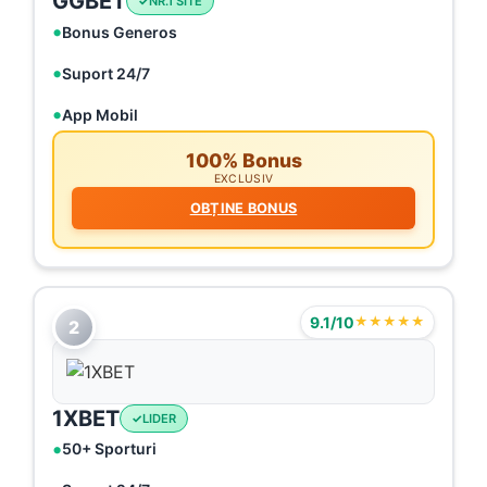
GGBET
NR.1 SITE
Bonus Generos
Suport 24/7
App Mobil
100% Bonus
EXCLUSIV
OBȚINE BONUS
9.1/10
★★★★★
2
1XBET
LIDER
50+ Sporturi