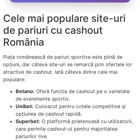
Cele mai populare site-uri
de pariuri cu cashout
România
Piața românească de pariuri sportive este plină de
opțiuni, dar câteva site-uri se remarcă prin ofertele lor
atractive de cashout. Iată câteva dintre cele mai
populare:
Betano:
Oferă funcția de cashout pe o varietate
de evenimente sportiv.
Unibet:
Cunoscut pentru cotele competitive și
opțiunea de cashout rapidă.
Superbet:
O platformă prietenoasă cu utilizatorii,
care permite cashout-ul pentru majoritatea
pariurilor live.