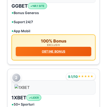
GGBET
NR.1 SITE
Bonus Generos
Suport 24/7
App Mobil
100% Bonus
EXCLUSIV
OBȚINE BONUS
9.1/10
★★★★★
2
1XBET
LIDER
50+ Sporturi