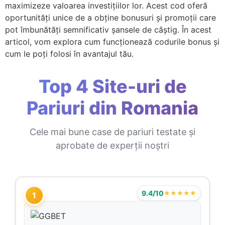
maximizeze valoarea investițiilor lor. Acest cod oferă
oportunități unice de a obține bonusuri și promoții care
pot îmbunătăți semnificativ șansele de câștig. În acest
articol, vom explora cum funcționează codurile bonus și
cum le poți folosi în avantajul tău.
Top 4 Site-uri de
Pariuri din Romania
Cele mai bune case de pariuri testate și
aprobate de experții noștri
9.4/10
★★★★★
1