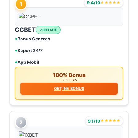
9.4/10
★★★★★
1
GGBET
NR.1 SITE
Bonus Generos
Suport 24/7
App Mobil
100% Bonus
EXCLUSIV
OBȚINE BONUS
9.1/10
★★★★★
2