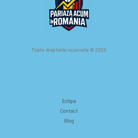
Toate drepturile rezervate
©
2025.
despre noi
Echipa
Contact
Blog