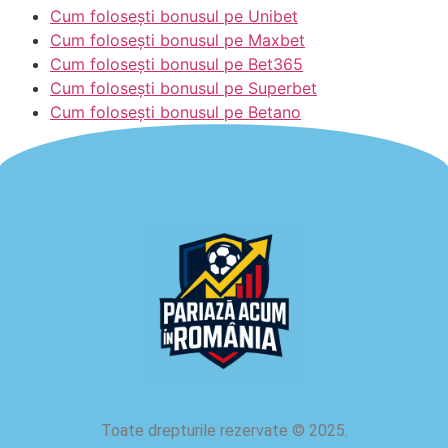
Cum folosești bonusul pe Unibet
Cum folosești bonusul pe Maxbet
Cum folosești bonusul pe Bet365
Cum folosești bonusul pe Superbet
Cum folosești bonusul pe Betano
Toate drepturile rezervate
©
2025.