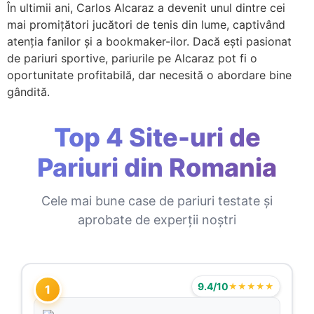
În ultimii ani, Carlos Alcaraz a devenit unul dintre cei
mai promițători jucători de tenis din lume, captivând
atenția fanilor și a bookmaker-ilor. Dacă ești pasionat
de pariuri sportive, pariurile pe Alcaraz pot fi o
oportunitate profitabilă, dar necesită o abordare bine
gândită.
Top 4 Site-uri de
Pariuri din Romania
Cele mai bune case de pariuri testate și
aprobate de experții noștri
9.4/10
★★★★★
1