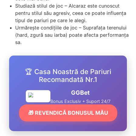
Studiază stilul de joc – Alcaraz este cunoscut
pentru stilul său agresiv, ceea ce poate influența
tipul de pariuri pe care le alegi.
Urmărește condițiile de joc – Suprafața terenului
(hard, zgură sau iarba) poate afecta performanța
sa.
🏆 Casa Noastră de Pariuri
Recomandată Nr.1
GGBet
Bonus Exclusiv + Suport 24/7
🎁 REVENDICĂ BONUSUL MĂU