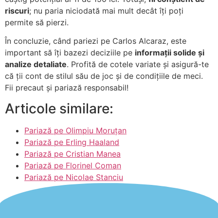
riscuri
; nu paria niciodată mai mult decât îți poți
permite să pierzi.
În concluzie, când pariezi pe Carlos Alcaraz, este
important să îți bazezi deciziile pe
informații solide și
analize detaliate
. Profită de cotele variate și asigură-te
că ții cont de stilul său de joc și de condițiile de meci.
Fii precaut și pariază responsabil!
Articole similare:
Pariază pe Olimpiu Moruțan
Pariază pe Erling Haaland
Pariază pe Cristian Manea
Pariază pe Florinel Coman
Pariază pe Nicolae Stanciu