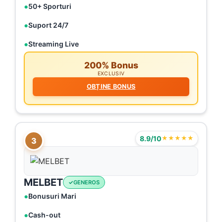
50+ Sporturi
Suport 24/7
Streaming Live
200% Bonus
EXCLUSIV
OBȚINE BONUS
8.9/10
★★★★★
3
MELBET
GENEROS
Bonusuri Mari
Cash-out