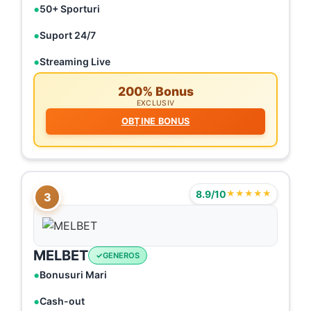
50+ Sporturi
Suport 24/7
Streaming Live
200% Bonus
EXCLUSIV
OBȚINE BONUS
8.9/10
★★★★★
3
MELBET
GENEROS
Bonusuri Mari
Cash-out