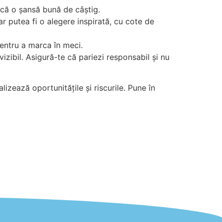
ică o șansă bună de câștig.
ar putea fi o alegere inspirată, cu cote de
pentru a marca în meci.
vizibil. Asigură-te că pariezi responsabil și nu
izează oportunitățile și riscurile. Pune în