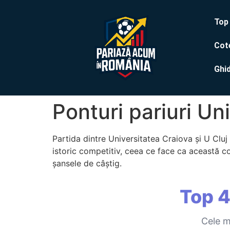
Top 
Cote
Ghid
Ponturi pariuri Un
Partida dintre Universitatea Craiova și U Cluj
istoric competitiv, ceea ce face ca această co
șansele de câștig.
Top 4
Cele m