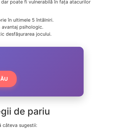
 dar poate fi vulnerabilă în fața atacurilor
e în ultimele 5 întâlniri.
n avantaj psihologic.
tic desfășurarea jocului.
MĂU
gii de pariu
ă câteva sugestii: