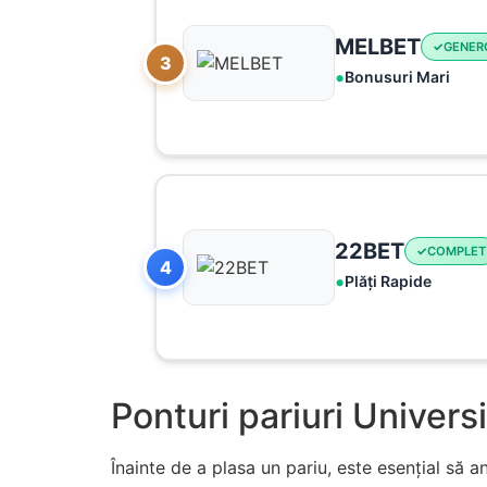
MELBET
GENER
3
Bonusuri Mari
22BET
COMPLET
4
Plăți Rapide
Ponturi pariuri Univers
Înainte de a plasa un pariu, este esențial să 