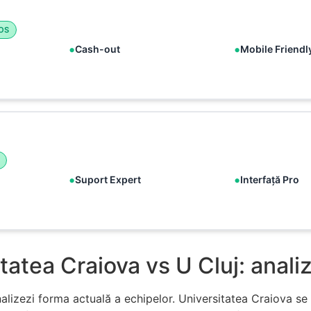
OS
Cash-out
Mobile Friendl
Suport Expert
Interfață Pro
itatea Craiova vs U Cluj: anali
analizezi forma actuală a echipelor. Universitatea Craiova se