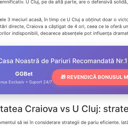
emnificativ. U Cluj, pe de altă parte, are o defensivă solidă,
le 3 meciuri acasă, în timp ce U Cluj a obținut doar o victori
tări directe, Craiova a câștigat de 4 ori, ceea ce le oferă u
torilor indisponibili, deoarece absențele pot influența drama
Casa Noastră de Pariuri Recomandată Nr.1
GGBet
🎁 REVENDICĂ BONUSUL 
nus Exclusiv + Suport 24/7
tatea Craiova vs U Cluj: strate
mentul să iei în considerare strategii de pariu eficiente. Iat