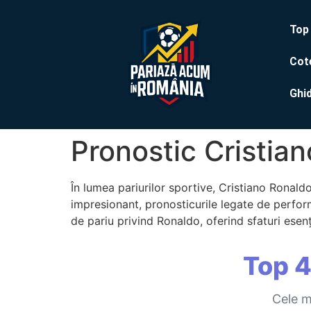
Top 
Cote
Ghid
Pronostic Cristia
În lumea pariurilor sportive, Cristiano Ronald
impresionant, pronosticurile legate de perform
de pariu privind Ronaldo, oferind sfaturi esenț
Top 4
Cele m