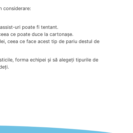
în considerare:
ssist-uri poate fi tentant.
, ceea ce poate duce la cartonașe.
ei, ceea ce face acest tip de pariu destul de
ticile, forma echipei și să alegeți tipurile de
deți.