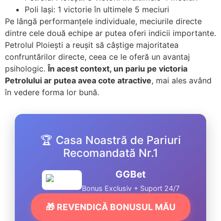
Poli Iași: 1 victorie în ultimele 5 meciuri
Pe lângă performanțele individuale, meciurile directe
dintre cele două echipe ar putea oferi indicii importante.
Petrolul Ploiești a reușit să câștige majoritatea
confruntărilor directe, ceea ce le oferă un avantaj
psihologic.
În acest context, un pariu pe victoria
Petrolului ar putea avea cote atractive
, mai ales având
în vedere forma lor bună.
🏆 Casa Noastră de Pariuri
Recomandată Nr.1
GGBet
Bonus Exclusiv + Suport 24/7
🎁 REVENDICĂ BONUSUL MĂU