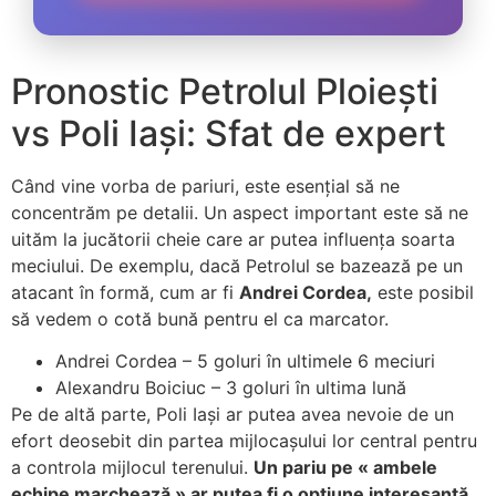
Pronostic Petrolul Ploiești
vs Poli Iași: Sfat de expert
Când vine vorba de pariuri, este esențial să ne
concentrăm pe detalii. Un aspect important este să ne
uităm la jucătorii cheie care ar putea influența soarta
meciului. De exemplu, dacă Petrolul se bazează pe un
atacant în formă, cum ar fi
Andrei Cordea,
este posibil
să vedem o cotă bună pentru el ca marcator.
Andrei Cordea – 5 goluri în ultimele 6 meciuri
Alexandru Boiciuc – 3 goluri în ultima lună
Pe de altă parte, Poli Iași ar putea avea nevoie de un
efort deosebit din partea mijlocașului lor central pentru
a controla mijlocul terenului.
Un pariu pe « ambele
echipe marchează » ar putea fi o opțiune interesantă
,