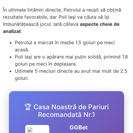
În ultimele întâlniri directe, Petrolul a reușit să obțină
rezultate favorabile, dar Poli Iași va căuta să își
îmbunătățească jocul. Iată câteva
aspecte cheie de
analizat
:
Petrolul a marcat în medie 1.5 goluri pe meci
acasă.
Poli Iași are o apărare mai puțin solidă, primind 1.8
goluri pe meci în deplasare.
Ultimele 5 meciuri directe au avut mai mult de 2.5
goluri.
🏆 Casa Noastră de Pariuri
Recomandată Nr.1
GGBet