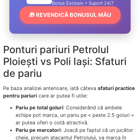
Bonus Exclusiv + Suport 24/7
🎁 REVENDICĂ BONUSUL MĂU
Ponturi pariuri Petrolul
Ploiești vs Poli Iași: Sfaturi
de pariu
Pe baza analizei anterioare, iată câteva
sfaturi practice
pentru pariuri
care ar putea fi utile:
Pariu pe total goluri
: Considerând că ambele
echipe pot marca, un pariu pe « peste 2.5 goluri »
ar putea oferi o cotă atractivă.
Pariu pe marcatori
: Joacă pe faptul că un jucător
cheie, precum atacantul Petrolului, va marca în